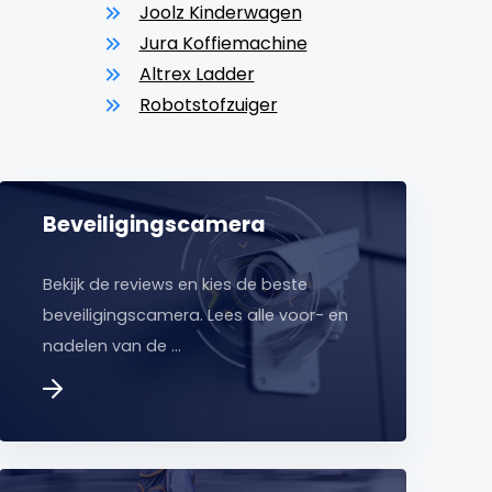
Joolz Kinderwagen
Jura Koffiemachine
Altrex Ladder
Robotstofzuiger
Beveiligingscamera
Bekijk de reviews en kies de beste
beveiligingscamera. Lees alle voor- en
nadelen van de …