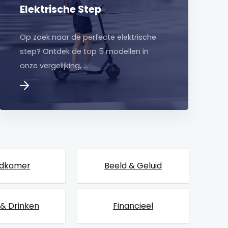
Elektrische Step
Op zoek naar de perfecte elektrische
step? Ontdek de top 5 modellen in
onze vergelijking, …
dkamer
Beeld & Geluid
 & Drinken
Financieel