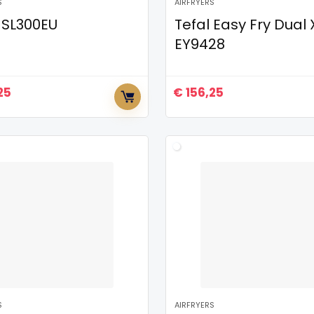
S
AIRFRYERS
 SL300EU
Tefal Easy Fry Dual 
EY9428
25
€
156,25
S
AIRFRYERS