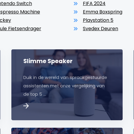
ntendo Switch
FIFA 2024
spresso Machine
Emma Boxspring
ckey
Playstation 5
ule Fietsendrager
Svedex Deuren
Slimme Speaker
Duik in de wereld van spraakgestuurde
assistenten met onze vergelijking van
de top 5 …