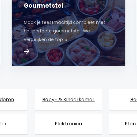
Gourmetstel
Maak je feestmaaltijd compleet met
het perfecte gourmetstel! We
vergelijken de top 5 …
nderen
Baby- & Kinderkamer
Ba
ter
Elektronica
Eten