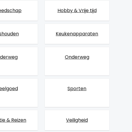
eedschap
Hobby & Vrije tijd
ishouden
Keukenapparaten
derweg
Onderweg
eelgoed
Sporten
ie & Reizen
Veiligheid