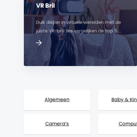
VR Bril
Duik dieper in virtuele werelden met de
juiste VR-bril! We vergelijken de top 5 …
Algemeen
Baby & Ki
Camera’s
Compu