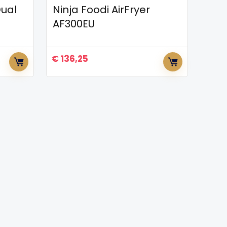
Dual
Ninja Foodi AirFryer
AF300EU
€
136,25