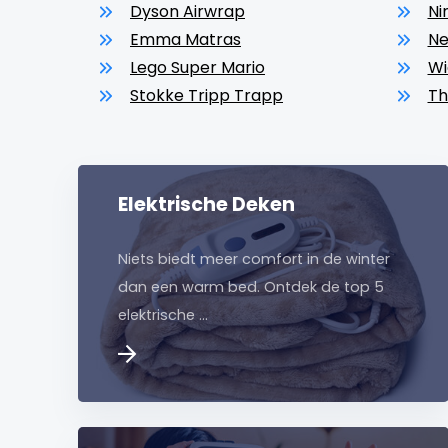
Dyson Airwrap
Ni
Emma Matras
Ne
Lego Super Mario
Wi
Stokke Tripp Trapp
Th
Elektrische Deken
Niets biedt meer comfort in de winter
dan een warm bed. Ontdek de top 5
elektrische …