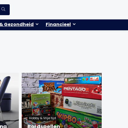
& Gezondheid
Financieel
Hobby & Vrije tijd
ang
Bordspellen