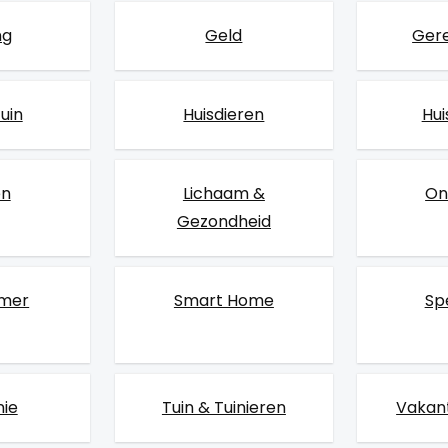
ng
Geld
Ger
Tuin
Huisdieren
Hu
en
Lichaam &
On
Gezondheid
amer
Smart Home
Sp
nie
Tuin & Tuinieren
Vakant