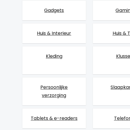
Gadgets
Gami
Huis & Interieur
Huis & 
Kleding
Kluss
Persoonlijke
Slaapk
verzorging
Tablets & e-readers
Telefo