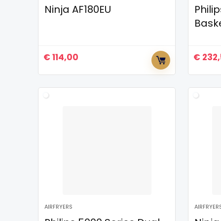
Ninja AF180EU
Phili
Bask
€
114,00
€
232,
AIRFRYERS
AIRFRYER