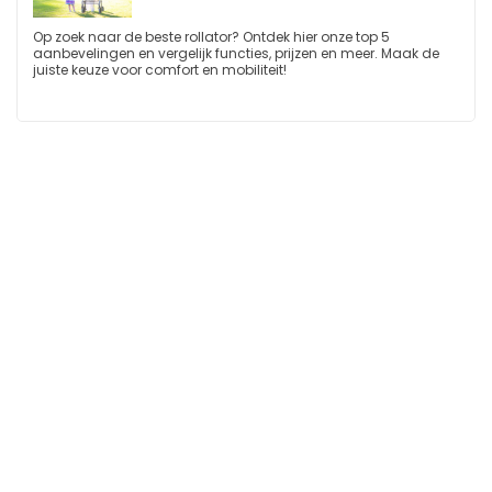
Op zoek naar de beste rollator? Ontdek hier onze top 5
aanbevelingen en vergelijk functies, prijzen en meer. Maak de
juiste keuze voor comfort en mobiliteit!
Glucosemeter
Op zoek naar de beste glucosemeter? Vergelijk hier de top 5
glucosemeters en maak een weloverwogen keuze voor een
betere controle van je bloedsuikerspiegel!
Kérastase Shampoo
Op zoek naar de beste Kerastase shampoo? Vergelijk en ontdek
de top 5 Kerastase shampoos voor gezond en glanzend haar.