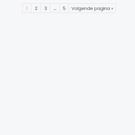
1
2
3
…
5
Volgende pagina »