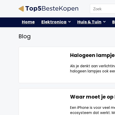
Search
for:
Home
Elektronica
Huis & Tuin
B
Blog
Halogeen lampjes
Als je denkt aan verlichti
halogeen lampjes ook een 
Waar moet je op l
Een iPhone is voor veel m
ecosysteem dat werkt. Maa