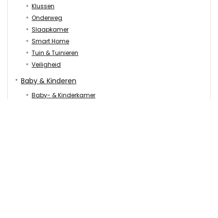
Klussen
Onderweg
Slaapkamer
Smart Home
Tuin & Tuinieren
Veiligheid
Baby & Kinderen
Baby- & Kinderkamer
Onderweg
Speelgoed
Vakantie & Reizen
Algemeen
Lichaam & Gezondheid
Eten & Drinken
Kleding
Persoonlijke verzorging
Sporten