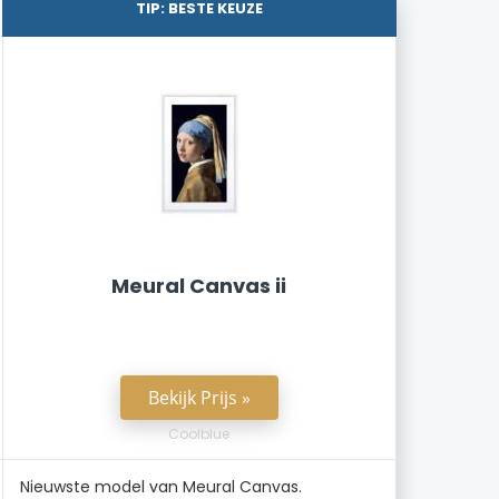
TIP: BESTE KEUZE
Meural Canvas ii
Bekijk Prijs »
Coolblue
Nieuwste model van Meural Canvas.