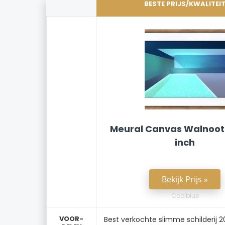
BESTE PRIJS/KWALITEI
Meural Canvas Walnoot
inch
Bekijk Prijs »
Coolblue
VOOR-
Best verkochte slimme schilderij 20