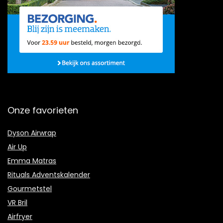
Onze favorieten
Dyson Airwrap
Air Up
Emma Matras
Rituals Adventskalender
Gourmetstel
VR Bril
Airfryer