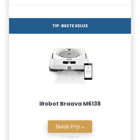
TIP: BESTE KEUZE
iRobot Braava M6138
Bekijk Prijs »
Coolblue