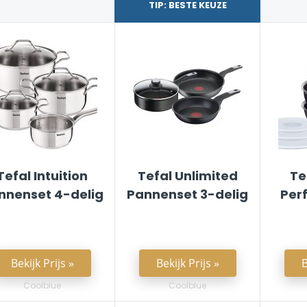
TIP: BESTE KEUZE
Tefal Intuition
Tefal Unlimited
Te
nnenset 4-delig
Pannenset 3-delig
Per
Bekijk Prijs »
Bekijk Prijs »
B
Coolblue
Coolblue