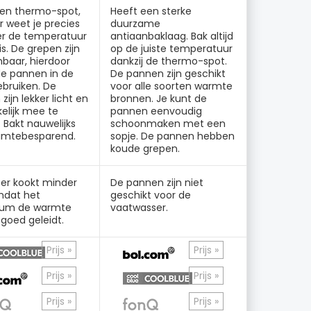
een thermo-spot,
Heeft een sterke
r weet je precies
duurzame
r de temperatuur
antiaanbaklaag. Bak altijd
is. De grepen zijn
op de juiste temperatuur
baar, hierdoor
dankzij de thermo-spot.
de pannen in de
De pannen zijn geschikt
bruiken. De
voor alle soorten warmte
zijn lekker licht en
bronnen. Je kunt de
elijk mee te
pannen eenvoudig
Bakt nauwelijks
schoonmaken met een
uimtebesparend.
sopje. De pannen hebben
koude grepen.
er kookt minder
De pannen zijn niet
mdat het
geschikt voor de
ium de warmte
vaatwasser.
goed geleidt.
Prijs »
Prijs »
Prijs »
Prijs »
Prijs »
Prijs »