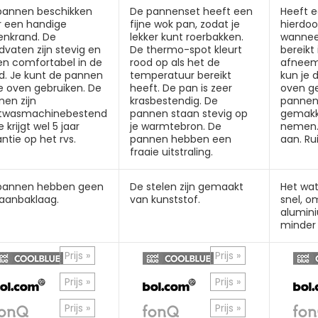
pannen beschikken
De pannenset heeft een
Heeft 
r een handige
fijne wok pan, zodat je
hierdoo
enkrand. De
lekker kunt roerbakken.
wannee
vaten zijn stevig en
De thermo-spot kleurt
bereikt 
en comfortabel in de
rood op als het de
afneem
d. Je kunt de pannen
temperatuur bereikt
kun je 
e oven gebruiken. De
heeft. De pan is zeer
oven ge
nen zijn
krasbestendig. De
pannen 
twasmachinebestend
pannen staan stevig op
gemakk
Je krijgt wel 5 jaar
je warmtebron. De
nemen. 
ntie op het rvs.
pannen hebben een
aan. R
fraaie uitstraling.
pannen hebben geen
De stelen zijn gemaakt
Het wat
iaanbaklaag.
van kunststof.
snel, o
alumin
minder 
Prijs »
Prijs »
Prijs »
Prijs »
Prijs »
Prijs »