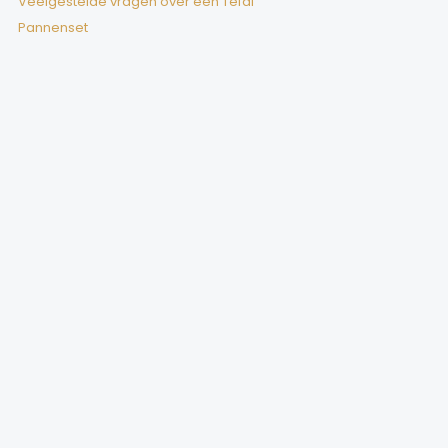
Veelgestelde vragen over een Tefal
Pannenset