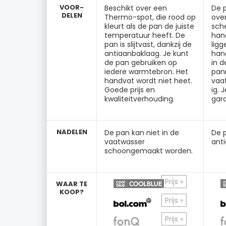
VOOR-
Beschikt over een
De 
DELEN
Thermo-spot, die rood op
ove
kleurt als de pan de juiste
sch
temperatuur heeft. De
hand
pan is slijtvast, dankzij de
ligg
antiaanbaklaag. Je kunt
han
de pan gebruiken op
in d
iedere warmtebron. Het
pan
handvat wordt niet heet.
vaa
Goede prijs en
ig. 
kwaliteitverhouding.
gara
NADELEN
De pan kan niet in de
De 
vaatwasser
ant
schoongemaakt worden.
Prijs »
WAAR TE
KOOP?
Prijs »
Prijs »