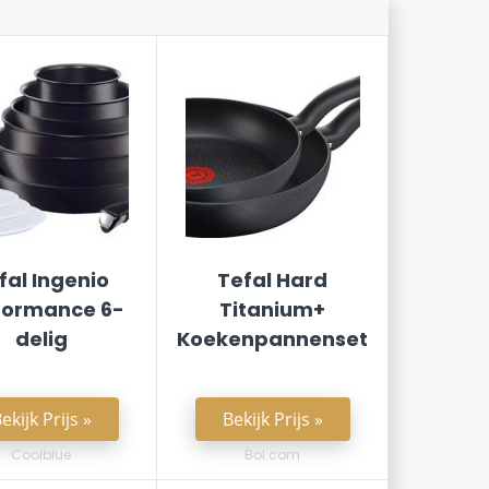
fal Ingenio
Tefal Hard
formance 6-
Titanium+
delig
Koekenpannenset
ekijk Prijs »
Bekijk Prijs »
Coolblue
Bol.com