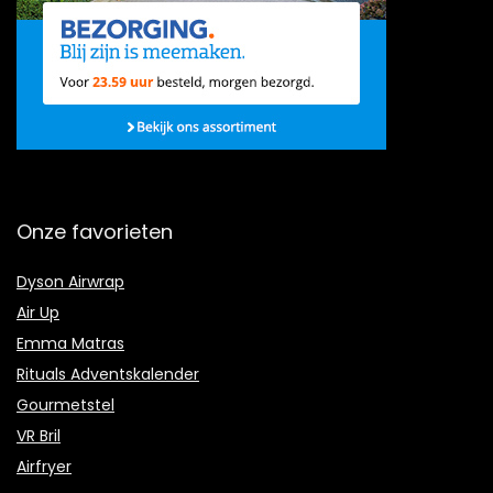
Onze favorieten
Dyson Airwrap
Air Up
Emma Matras
Rituals Adventskalender
Gourmetstel
VR Bril
Airfryer