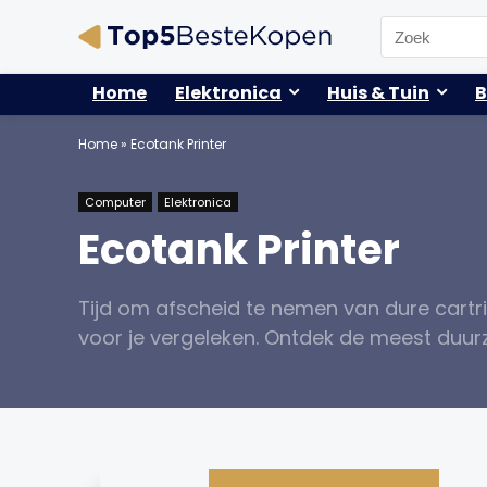
Search
for:
Home
Elektronica
Huis & Tuin
B
Home
»
Ecotank Printer
Computer
Elektronica
Ecotank Printer
Tijd om afscheid te nemen van dure cartr
voor je vergeleken. Ontdek de meest duurz