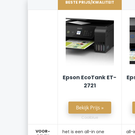
BESTE PRIJS/KWALITEIT
Epson EcoTank ET-
Ep
2721
Bekijk Prijs »
Coolblue
VOOR-
het is een all-in one
all-