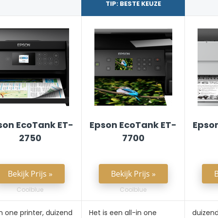
TIP: BESTE KEUZE
son EcoTank ET-
Epson EcoTank ET-
Epso
2750
7700
Bekijk Prijs »
Bekijk Prijs »
B
Coolblue
Coolblue
in one printer, duizend
Het is een all-in one
duizend