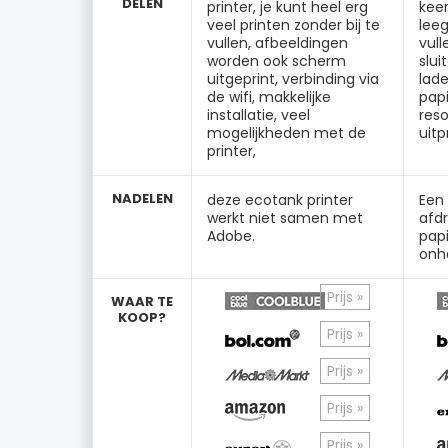
DELEN
printer, je kunt heel erg
keer
veel printen zonder bij te
leeg
vullen, afbeeldingen
vull
worden ook scherm
slui
uitgeprint, verbinding via
lade
de wifi, makkelijke
pap
installatie, veel
reso
mogelijkheden met de
uitp
printer,
NADELEN
deze ecotank printer
Een
werkt niet samen met
afdr
Adobe.
papi
onh
Prijs »
WAAR TE
KOOP?
Prijs »
Prijs »
Prijs »
Prijs »