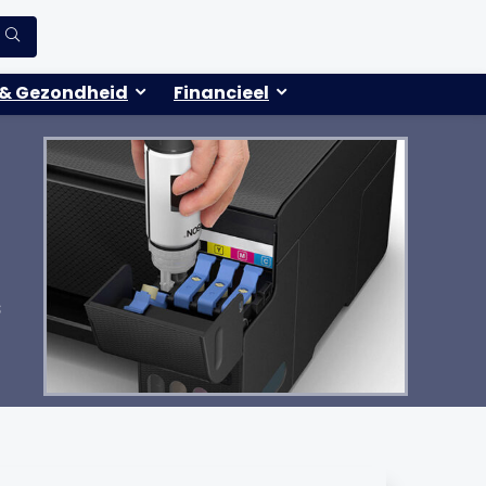
& Gezondheid
Financieel
s