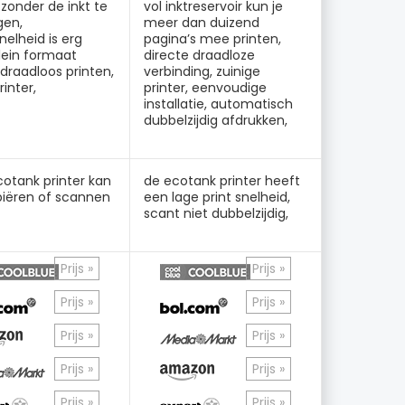
 zonder de inkt te
vol inktreservoir kun je
gen,
meer dan duizend
nelheid is erg
pagina’s mee printen,
lein formaat
directe draadloze
, draadloos printen,
verbinding, zuinige
rinter,
printer, eenvoudige
installatie, automatisch
dubbelzijdig afdrukken,
otank printer kan
de ecotank printer heeft
piëren of scannen
een lage print snelheid,
scant niet dubbelzijdig,
Prijs »
Prijs »
Prijs »
Prijs »
Prijs »
Prijs »
Prijs »
Prijs »
Prijs »
Prijs »