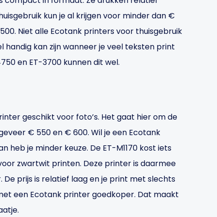
 is compact in formaat. Ze drukken relatief
uisgebruik kun je al krijgen voor minder dan €
500. Niet alle Ecotank printers voor thuisgebruik
l handig kan zijn wanneer je veel teksten print
4750 en ET-3700 kunnen dit wel.
rinter geschikt voor foto’s. Het gaat hier om de
eveer € 550 en € 600. Wil je een Ecotank
dan heb je minder keuze. De ET-M1170 kost iets
voor zwartwit printen. Deze printer is daarmee
e prijs is relatief laag en je print met slechts
n met een Ecotank printer goedkoper. Dat maakt
aatje.