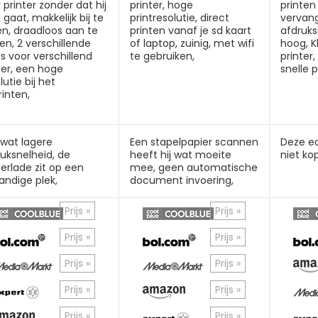
 printer zonder dat hij
printer, hoge
printen
 gaat, makkelijk bij te
printresolutie, direct
vervan
en, draadloos aan te
printen vanaf je sd kaart
afdruks
ten, 2 verschillende
of laptop, zuinig, met wifi
hoog, K
s voor verschillend
te gebruiken,
printer
ier, een hoge
snelle p
lutie bij het
rinten,
 wat lagere
Een stapelpapier scannen
Deze ec
uksnelheid, de
heeft hij wat moeite
niet ko
erlade zit op een
mee, geen automatische
andige plek,
document invoering,
Prijs »
Prijs »
Prijs »
Prijs »
Prijs »
Prijs »
Prijs »
Prijs »
Prijs »
Prijs »