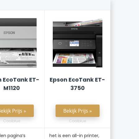
n EcoTank ET-
Epson EcoTank ET-
M1120
3750
ekijk Prijs »
Bekijk Prijs »
Coolblue
Coolblue
en pagina’s
het is een all-in printer,