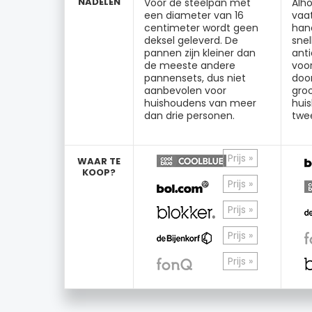
NADELEN
Voor de steelpan met
Alh
een diameter van 16
vaat
centimeter wordt geen
han
deksel geleverd. De
snel
pannen zijn kleiner dan
ant
de meeste andere
voo
pannensets, dus niet
doo
aanbevolen voor
gro
huishoudens van meer
hui
dan drie personen.
twe
Prijs »
WAAR TE
KOOP?
Prijs »
Prijs »
Prijs »
Prijs »