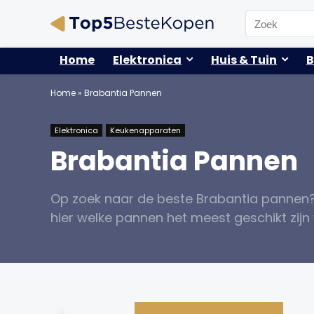
Search
for:
Home
Elektronica
Huis & Tuin
B
Home
»
Brabantia Pannen
Elektronica
Keukenapparaten
Brabantia Pannen
Op zoek naar de beste Brabantia pannen? 
hier welke pannen het meest geschikt zij