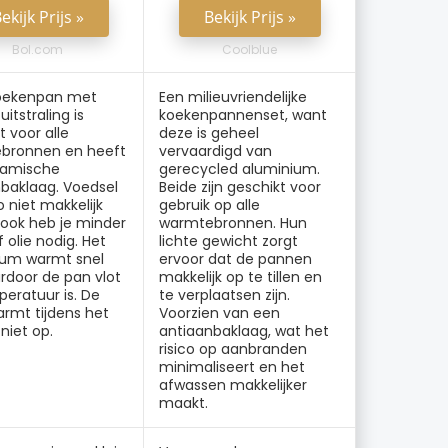
ekijk Prijs »
Bekijk Prijs »
Bol.com
Coolblue
oekenpan met
Een milieuvriendelijke
uitstraling is
koekenpannenset, want
t voor alle
deze is geheel
bronnen en heeft
vervaardigd van
ramische
gerecycled aluminium.
baklaag. Voedsel
Beide zijn geschikt voor
o niet makkelijk
gebruik op alle
ook heb je minder
warmtebronnen. Hun
 olie nodig. Het
lichte gewicht zorgt
ium warmt snel
ervoor dat de pannen
rdoor de pan vlot
makkelijk op te tillen en
eratuur is. De
te verplaatsen zijn.
armt tijdens het
Voorzien van een
niet op.
antiaanbaklaag, wat het
risico op aanbranden
minimaliseert en het
afwassen makkelijker
maakt.