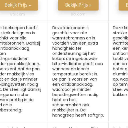
Bekijk Prijs »
Bekijk Prijs »
B
Bol.com
Bol.com
e koekenpan heeft
Deze koekenpan is
Deze k
strak design en is
geschikt voor alle
strakke 
hikt voor alle
warmtebronnen en is
geschik
mtebronnen. Dankzij
voorzien van een extra
warmte
antiaanbaklaag
handigheid ter
een ke
ken
ondersteuning bij het
antiaan
dingsmiddelen
koken: de ingebouwde
kookt z
der gemakkelijk aan.
hitte-indicator geeft aan
aan en 
 betekent dat de pan
wanneer de ideale
boter of
er makkelijk vies
temperatuur bereikt is.
alumin
dt en dat je minder
De pan is voorzien van
op, waa
eidingsvetten nodig
een antiaanbaklaag,
op temp
. De steel ligt dankzij
waardoor je minder
steel w
n ergonomische
bereidingsvetten nodig
bakken 
erp prettig in de
hebt en het
 en is
schoonmaken ook
ebestendig.
makkelijker is. De
handgreep heeft softgrip.