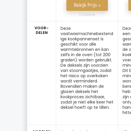
Bekijk Prijs »
Coolblue
VOOR-
Deze
Dez
DELEN
vaatwasmachinebestend
een 
ige kookpannenset is
gesc
geschikt voor alle
war
warmtebronnen en kan
de 
zelfs in de oven (tot 200
koe
graden) worden gebruikt.
voe
De deksels zijn voorzien
min
van stoomgaatjes, zodat
Dit
het risico op overkoken
mind
wordt verminderd.
wor
Bovendien maken de
ber
glazen deksels het
hebt
kookproces zichtbaar,
zij
zodat je niet elke keer het
ontw
deksel hoeft op te tillen.
hand
hitt