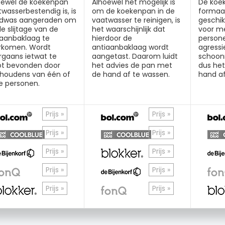
oewel de koekenpan
Alhoewel het mogelijk is
De koek
wasserbestendig is, is
om de koekenpan in de
formaat
dwas aangeraden om
vaatwasser te reinigen, is
geschik
le slijtage van de
het waarschijnlijk dat
voor me
iaanbaklaag te
hierdoor de
persone
rkomen. Wordt
antiaanbaklaag wordt
agressi
rgaans ietwat te
aangetast. Daarom luidt
schoon
ot bevonden door
het advies de pan met
dus he
shoudens van één of
de hand af te wassen.
hand af
e personen.
Prijs »
Prijs »
Prijs »
Prijs »
Prijs »
Prijs »
Prijs »
Prijs »
Prijs »
Prijs »