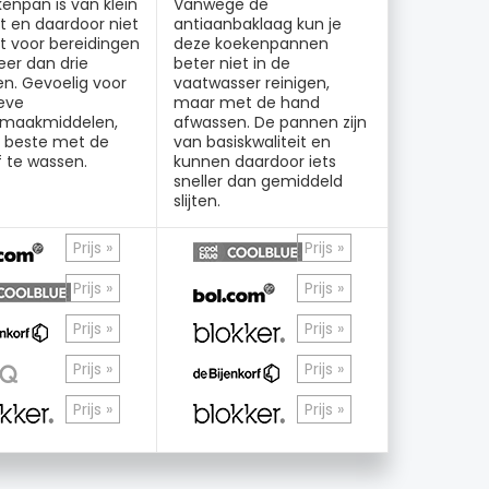
enpan is van klein
Vanwege de
 en daardoor niet
antiaanbaklaag kun je
t voor bereidingen
deze koekenpannen
er dan drie
beter niet in de
n. Gevoelig voor
vaatwasser reinigen,
eve
maar met de hand
maakmiddelen,
afwassen. De pannen zijn
t beste met de
van basiskwaliteit en
 te wassen.
kunnen daardoor iets
sneller dan gemiddeld
slijten.
Prijs »
Prijs »
Prijs »
Prijs »
Prijs »
Prijs »
Prijs »
Prijs »
Prijs »
Prijs »