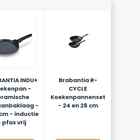
ANTIA INDU+
Brabantia R-
ekenpan -
CYCLE
eramische
Koekenpannenset
aanbaklaag -
- 24 en 28 cm
cm - inductie
 pfas vrij