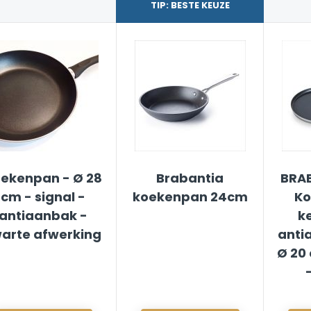
TIP: BESTE KEUZE
ekenpan - Ø 28
Brabantia
BRAB
cm - signal -
koekenpan 24cm
Ko
antiaanbak -
k
arte afwerking
anti
Ø 20 
-