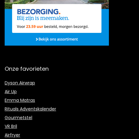
Onze favorieten
Dyson Airwrap
Air Up
Emma Matras
Rituals Adventskalender
Gourmetstel
VR Bril
Airfryer