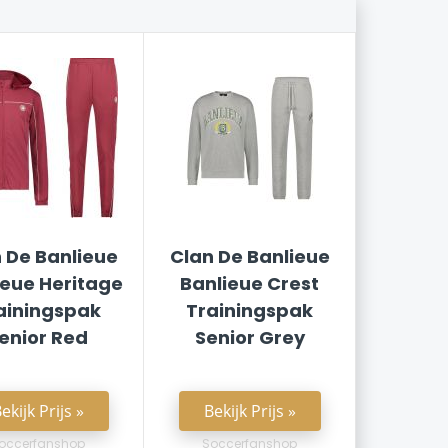
 De Banlieue
Clan De Banlieue
ieue Heritage
Banlieue Crest
ainingspak
Trainingspak
enior Red
Senior Grey
ekijk Prijs »
Bekijk Prijs »
occerfanshop
Soccerfanshop