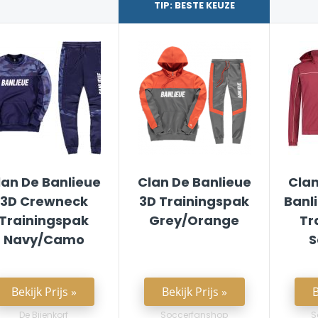
TIP: BESTE KEUZE
lan De Banlieue
Clan De Banlieue
Clan
3D Crewneck
3D Trainingspak
Banl
Trainingspak
Grey/Orange
Tr
Navy/Camo
S
Bekijk Prijs »
Bekijk Prijs »
B
De Bijenkorf
Soccerfanshop
S