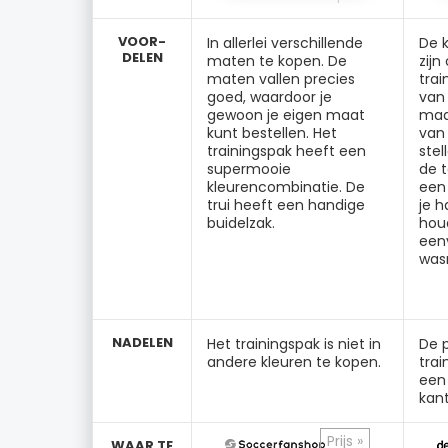
VOOR-
In allerlei verschillende
De 
DELEN
maten te kopen. De
zijn
maten vallen precies
trai
goed, waardoor je
van
gewoon je eigen maat
maat
kunt bestellen. Het
van 
trainingspak heeft een
stel
supermooie
de t
kleurencombinatie. De
een 
trui heeft een handige
je 
buidelzak.
hou
eenv
was
NADELEN
Het trainingspak is niet in
De p
andere kleuren te kopen.
trai
een
kant
Prijs »
WAAR TE