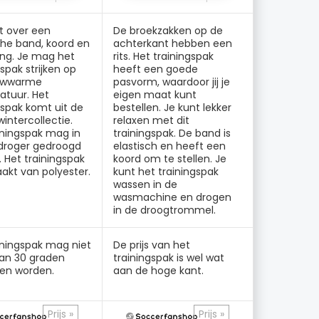
t over een
De broekzakken op de
che band, koord en
achterkant hebben een
ting. Je mag het
rits. Het trainingspak
gspak strijken op
heeft een goede
uwwarme
pasvorm, waardoor jij je
atuur. Het
eigen maat kunt
gspak komt uit de
bestellen. Je kunt lekker
wintercollectie.
relaxen met dit
iningspak mag in
trainingspak. De band is
droger gedroogd
elastisch en heeft een
 Het trainingspak
koord om te stellen. Je
akt van polyester.
kunt het trainingspak
wassen in de
wasmachine en drogen
in de droogtrommel.
iningspak mag niet
De prijs van het
dan 30 graden
trainingspak is wel wat
en worden.
aan de hoge kant.
Prijs »
Prijs »