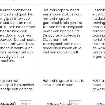
kleurencombinaties
Het trainingspak heeft
Beschik
 ontzettend gaaf. Het
een mooie stof. Je kunt
elastis
ningspak is te koop
het trainingspak
ritsslui
 maat S tot en met
gemakkelijk reinigen. De
trainin
 XL. Je kunt de broek
trui van het trainingspak
een la
het trainingspak
heeft een handige rits.
temper
len, door middel van
De opdruk is volledig in
trainin
ouwtjes. De trui heeft
3D. Je kunt het
herfst, 
buidelzak waar jij ook
trainingspak ook in een
Het tra
handen in warm kunt
ander kleur kopen als je
de was
den. Je wast het pak
niet van oranje houdt.
worden.
oudig uit in de
is gema
machine.
rijs van het
Het trainingspak is niet te
Het tra
ningspak is misschien
koop in alle maten.
heter 
 beetje aan de hoge
gewass
.
Prijs »
Prijs »