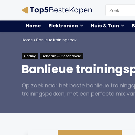
Search
for:
Home
Elektronica
Huis & Tuin
B
Home
»
Banlieue trainingspak
Kleding
Lichaam & Gezondheid
Banlieue trainings
Op zoek naar het beste banlieue trainings
trainingspakken, met een perfecte mix van s