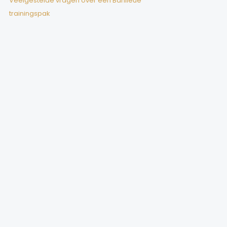
Veelgestelde vragen over een Banlieue
trainingspak