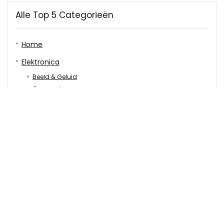
Alle Top 5 Categorieën
Home
Elektronica
Beeld & Geluid
Camera’s
Computer
Gadgets
Gaming
Keukenapparaten
Tablets & e-readers
Telefonie
Huis & Tuin
Badkamer
Gereedschap
Hobby & Vrije tijd