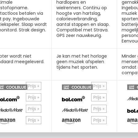
imale
hardlopers en
gemakke
rstofopname.
wielrenners. Continu op
Ingebo
tactloos betalen via
hoogte van hartslag,
muziek 
it pay. Ingebouwde
calorieverbranding,
sporten
ekspeler. Slaap wordt
aantal stappen en slaap.
batterij
nitord. Strak design.
Compatibel met Strava.
mogeli
GPS zeer nauwkeurig.
persona
Eenvoud
pter wordt niet
Je kan met het horloge
Minder 
ndaard meegeleverd.
geen muziek afspelen
mensen
tijdens het sporten.
omdat n
compati
Prijs »
Prijs »
Prijs »
Prijs »
Prijs »
Prijs »
Prijs »
Prijs »