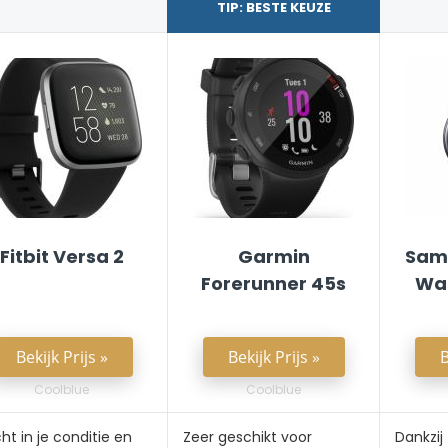
TIP: BESTE KEUZE
Fitbit Versa 2
Garmin
Sam
Forerunner 45s
Wat
Bekijk Prijs »
Bekijk Prijs »
B
Coolblue
Coolblue
cht in je conditie en
Zeer geschikt voor
Dankzij