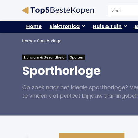
Search
for:
Home
Elektronica
Huis & Tuin
B
Home
»
Sporthorloge
Lichaam & Gezondheid
Sporten
Sporthorloge
Op zoek naar het ideale sporthorloge? Verg
te vinden dat perfect bij jouw trainingsbeh