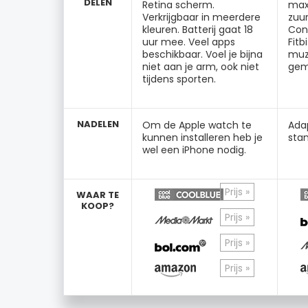
DELEN
Retina scherm.
max
Verkrijgbaar in meerdere
zuu
kleuren. Batterij gaat 18
Con
uur mee. Veel apps
Fitb
beschikbaar. Voel je bijna
muzi
niet aan je arm, ook niet
gemo
tijdens sporten.
NADELEN
Om de Apple watch te
Ada
kunnen installeren heb je
sta
wel een iPhone nodig.
Prijs »
WAAR TE
KOOP?
Prijs »
Prijs »
Prijs »