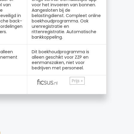
l van
voor het invoeren van bonnen.
de
Aangesloten bij de
eveiligd in
belastingdienst. Compleet online
sche back-
boekhoudprogramma. Ook
oordelingen
urenregistratie en
rs.
rittenregistratie. Automatische
bankkoppeling.
alleen
Dit boekhoudprogramma is
nnement
alleen geschikt voor ZZP en
eenmanszaken, niet voor
bedrijven met personeel.
Prijs »