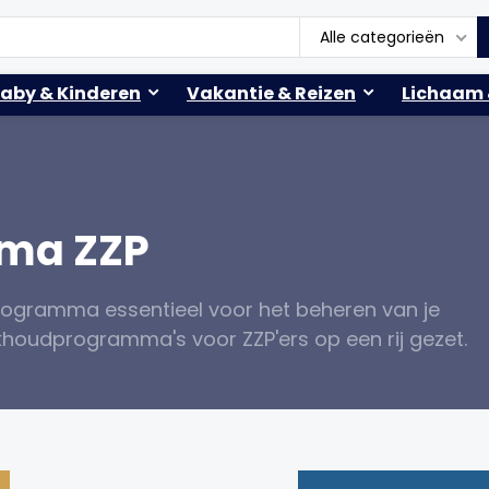
Alle categorieën
aby & Kinderen
Vakantie & Reizen
Lichaam 
ma ZZP
rogramma essentieel voor het beheren van je
houdprogramma's voor ZZP'ers op een rij gezet.