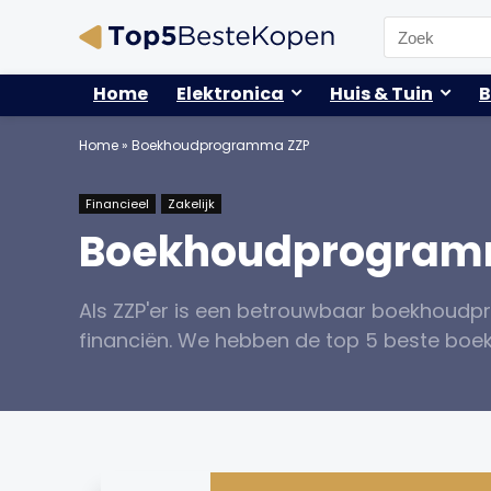
Search
for:
Home
Elektronica
Huis & Tuin
B
Home
»
Boekhoudprogramma ZZP
Financieel
Zakelijk
Boekhoudprogram
Als ZZP'er is een betrouwbaar boekhoudp
financiën. We hebben de top 5 beste boek