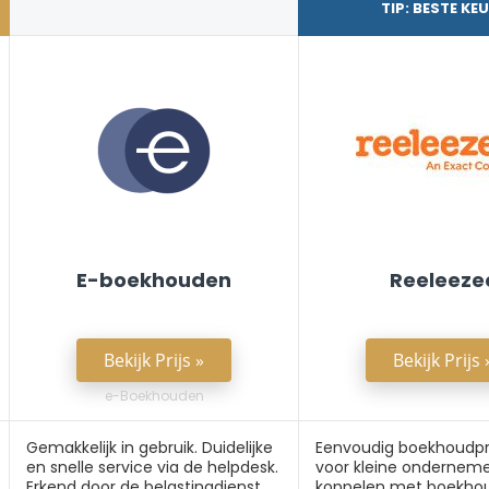
TIP: BESTE KE
E-boekhouden
Reeleeze
Bekijk Prijs »
Bekijk Prijs 
e-Boekhouden
Gemakkelijk in gebruik. Duidelijke
Eenvoudig boekhoud
en snelle service via de helpdesk.
voor kleine onderneme
Erkend door de belastingdienst.
koppelen met boekhou