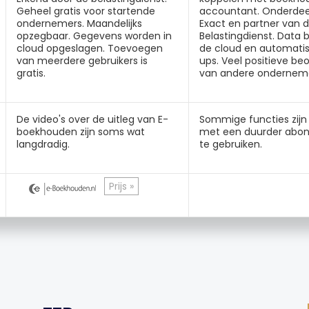
Geheel gratis voor startende
accountant. Onderdee
ondernemers. Maandelijks
Exact en partner van 
opzegbaar. Gegevens worden in
Belastingdienst. Data b
cloud opgeslagen. Toevoegen
de cloud en automati
van meerdere gebruikers is
ups. Veel positieve be
gratis.
van andere onderneme
De video's over de uitleg van E-
Sommige functies zijn 
boekhouden zijn soms wat
met een duurder abo
langdradig.
te gebruiken.
Prijs »