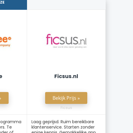
UZE
e
Ficsus.nl
»
Bekijk Prijs »
Ficsus
programma
Laag geprijsd. Ruim bereikbare
rs. Te
klantenservice. Starten zonder
der of
enige kennis. Gemakkelijke app