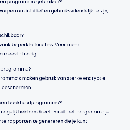
 een programma gebruiken?
pen om intuïtief en gebruiksvriendelijk te zijn,
schikbaar?
n vaak beperkte functies. Voor meer
a meestal nodig.
houdprogramma?
amma’s maken gebruik van sterke encryptie
te beschermen.
et een boekhoudprogramma?
ogelijkheid om direct vanuit het programma je
nte rapporten te genereren die je kunt