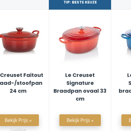
TIP: BESTE KEUZE
 Creuset Faitout
Le Creuset
L
raad-/stoofpan
Signature
24 cm
Braadpan ovaal 33
bra
cm
Bekijk Prijs »
Bekijk Prijs »
B
Coolblue