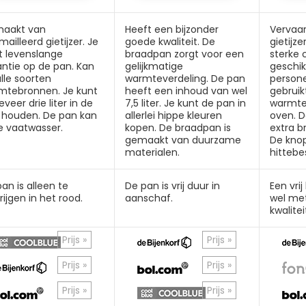
aakt van
Heeft een bijzonder
Vervaar
ailleerd gietijzer. Je
goede kwaliteit. De
gietijz
gt levenslange
braadpan zorgt voor een
sterke 
antie op de pan. Kan
gelijkmatige
geschik
lle soorten
warmteverdeling. De pan
person
mtebronnen. Je kunt
heeft een inhoud van wel
gebruik
veer drie liter in de
7,5 liter. Je kunt de pan in
warmte
 houden. De pan kan
allerlei hippe kleuren
oven. 
e vaatwasser.
kopen. De braadpan is
extra b
gemaakt van duurzame
De knop
materialen.
hittebe
an is alleen te
De pan is vrij duur in
Een vrij
rijgen in het rood.
aanschaf.
wel me
kwalitei
Prijs »
Prijs »
Prijs »
Prijs »
Prijs »
Prijs »