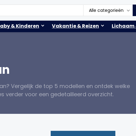
Alle categorieën
aby & Kinderen
Vakantie & Reizen
Lichaam 
an
n? Vergelijk de top 5 modellen en ontdek welke
s verder voor een gedetailleerd overzicht.