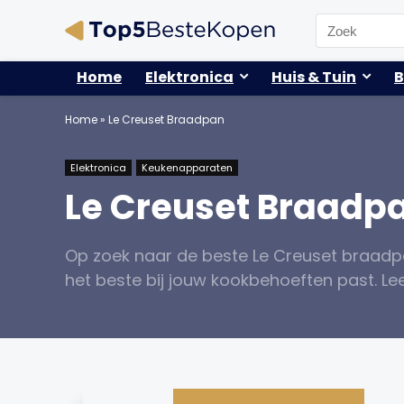
Search
for:
Home
Elektronica
Huis & Tuin
B
Home
»
Le Creuset Braadpan
Elektronica
Keukenapparaten
Le Creuset Braadp
Op zoek naar de beste Le Creuset braadpa
het beste bij jouw kookbehoeften past. Lee