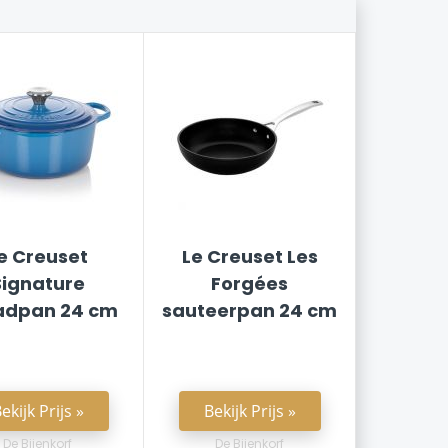
e Creuset
Le Creuset Les
Signature
Forgées
adpan 24 cm
sauteerpan 24 cm
ekijk Prijs »
Bekijk Prijs »
De Bijenkorf
De Bijenkorf