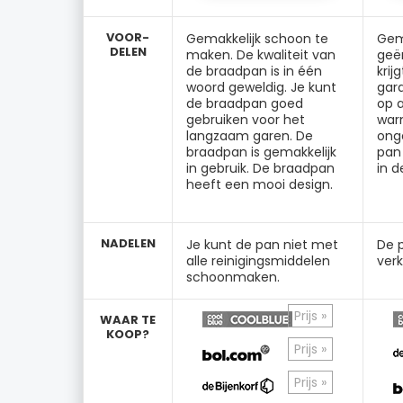
VOOR-
Gemakkelijk schoon te
Gem
DELEN
maken. De kwaliteit van
geëm
de braadpan is in één
krij
woord geweldig. Je kunt
gar
de braadpan goed
op a
gebruiken voor het
war
langzaam garen. De
onge
braadpan is gemakkelijk
pan
in gebruik. De braadpan
in d
heeft een mooi design.
NADELEN
Je kunt de pan niet met
De p
alle reinigingsmiddelen
verk
schoonmaken.
Prijs »
WAAR TE
KOOP?
Prijs »
Prijs »