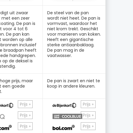
digt uit zwaar
De steel van de pan
er met een zeer
wordt niet heet. De pan is
coating. De pan is
vormvast, waardoor het
t voor 4 tot 6
niet krom trekt. Geschikt
en. De pan kan
voor manieren van koken.
t worden op alle
Heeft een gigantische
bronnen inclusief
sterke antiaanbaklaag.
De braadpan heeft
De pan mag in de
rede handgrepen.
vaatwasser.
 op de deksel is
stendig.
 hoge prijs, maar
De pan is zwart en niet te
t een goede
koop in andere kleuren.
t.
Prijs »
Prijs »
Prijs »
Prijs »
Prijs »
Prijs »